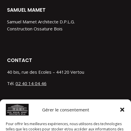
SAMUEL MAMET
Samuel Mamet Architecte D.P.L.G.
Construction Ossature Bois
CONTACT
40 bis, rue des Ecoles – 44120 Vertou
Tél.
02 40 14 04 46
LIENS UTILES
Gérer le consentement
A propos
Nos réalisations
Pour offrir les meilleures expériences, nous utilisons des technologies
La construction bois
telles que les cookies pour stocker et/ou accéder aux informations des