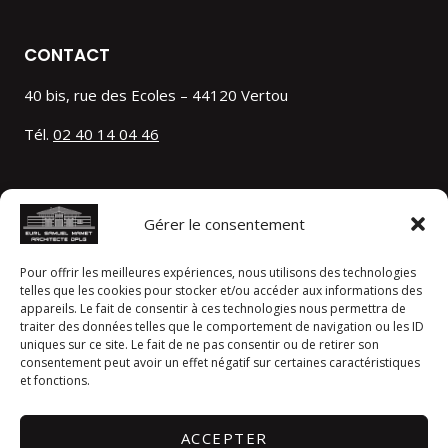
CONTACT
40 bis, rue des Ecoles – 44120 Vertou
Tél.
02 40 14 04 46
LIENS UTILES
Gérer le consentement
A propos
Nos réalisations
Pour offrir les meilleures expériences, nous utilisons des technologies
La construction bois
telles que les cookies pour stocker et/ou accéder aux informations des
appareils. Le fait de consentir à ces technologies nous permettra de
Contact
traiter des données telles que le comportement de navigation ou les ID
Mentions légales
uniques sur ce site. Le fait de ne pas consentir ou de retirer son
consentement peut avoir un effet négatif sur certaines caractéristiques
et fonctions.
RESTEZ CONNECTÉS
ACCEPTER