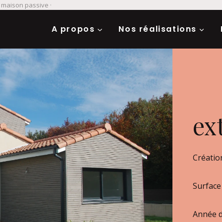
· maison passive ·
A propos
Nos réalisations
ex
Créatio
Surface
Année de