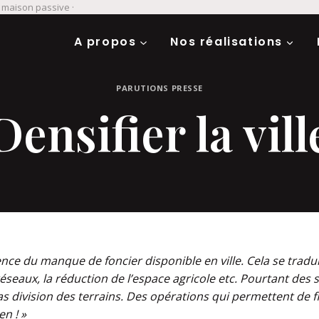
· maison passive ·
A propos
Nos réalisations
PARUTIONS PRESSE
Densifier la vill
uence du manque de foncier
disponible en ville. Cela se tradu
réseaux, la réduction de l’espace agricole etc. Pourtant des
s
as division des
terrains. Des opérations qui permettent de f
en !
»