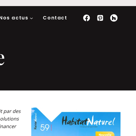
Nos actus
Contact
e
it par des
olutions
inancer