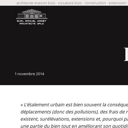
Aller
· architecte maison bois · ossature bois · construction · extension 
au
contenu
1 novembre 2014
«
L’étalement urbain est bien souvent la conséq
déplacements (donc des pollutions),
des frais de 
existent, surélévations, extensions et, pourquoi p
une partie du bien tout
en améliorant son quotidi