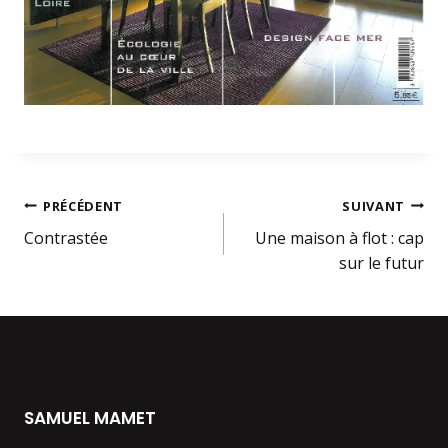
Navigation
PRÉCÉDENT
SUIVANT
Contrastée
Une maison à flot : cap
de
sur le futur
l’article
SAMUEL MAMET