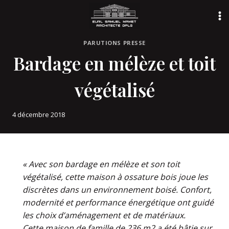
Aller
au
contenu
PARUTIONS PRESSE
Bardage en mélèze et toit
végétalisé
4 décembre 2018
« Avec son bardage en mélèze et son toit
végétalisé, cette maison à ossature bois joue les
discrètes dans un environnement boisé. Confort,
modernité et performance énergétique ont guidé
les choix d’aménagement et de matériaux.
Cette maison de famille de 236 m2 a été bâtie sur