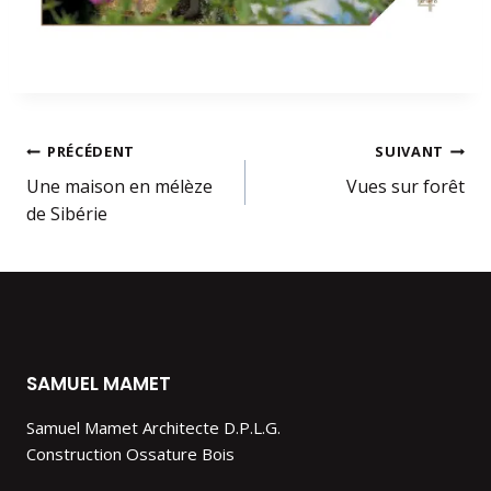
Navigation
PRÉCÉDENT
SUIVANT
Une maison en mélèze
Vues sur forêt
de
de Sibérie
l’article
SAMUEL MAMET
Samuel Mamet Architecte D.P.L.G.
Construction Ossature Bois